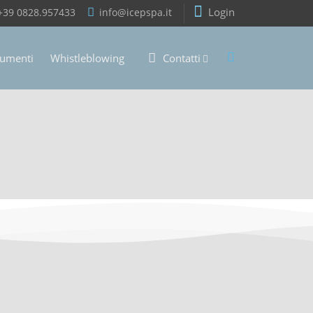
Login
+39 0828.957433
info@icepspa.it
umenti
Whistleblowing
Contatti