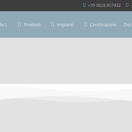
+39 0828.957432
da
Prodotti
Impianti
Certificazioni
Doc