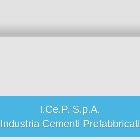
I.Ce.P. S.p.A.
Industria Cementi Prefabbricati